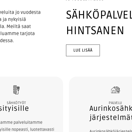
SÄHKÖPALVEL
eluita jo vuodesta
Töissämme nouda
 ja nykyisiä
standardeja ja t
a. Meiltä saat
asiakkaitamme 
HINTSANEN
aluamme tarjota
turvallise
udessa.
p
LUE LISÄÄ
SÄHKÖTYÖT
PALVELU
sityisille
Aurinkosäh
järjestelmä
oamme palveluitamme
yisille nopeasti, luotettavasti
Aurinkosähköjärjeste