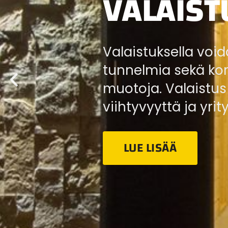
VALAIST
Valaistuksella voi
tunnelmia sekä koro
muotoja. Valaistus
viihtyvyyttä ja yrit
LUE LISÄÄ