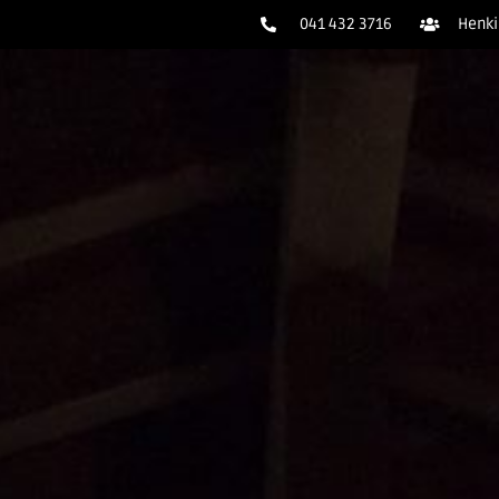
041 432 3716
Henki