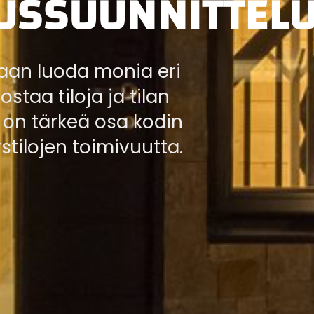
USSUUNNITTEL
daan luoda monia eri
staa tiloja ja tilan
 on tärkeä osa kodin
ystilojen toimivuutta.