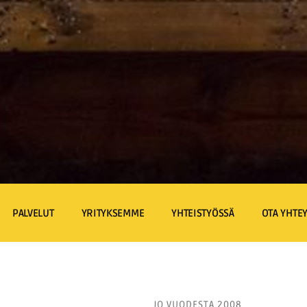
PALVELUT
YRITYKSEMME
YHTEISTYÖSSÄ
OTA YHTEY
JO VUODESTA 2008