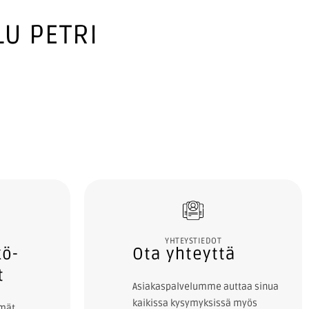
U PETRI
tamme aina alamme viimeisimpiä
urvallisuusmääräyksiä. Palvelemme
luotettavalla ammattitaidolla,
sti ja laadukkaasti, laajalla
alveluvalikoimalla.
YHTEYSTIEDOT
kö-
Ota yhteyttä
t
Asiakaspalvelumme auttaa sinua
kaikissa kysymyksissä myös
lmät