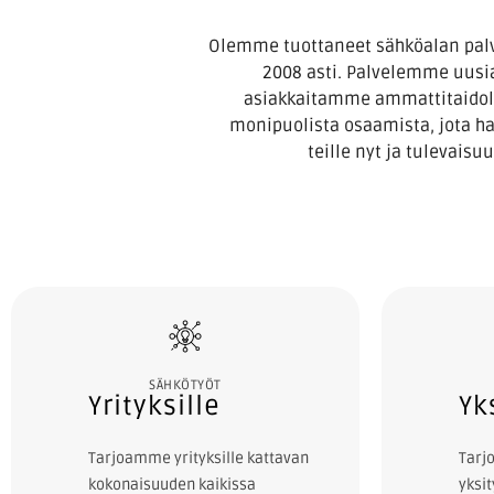
Olemme tuottaneet sähköalan palv
2008 asti. Palvelemme uusia
asiakkaitamme ammattitaidoll
monipuolista osaamista, jota h
teille nyt ja tulevaisu
SÄHKÖTYÖT
Yrityksille
Yk
Tarjoamme yrityksille kattavan
Tarj
kokonaisuuden kaikissa
yksit