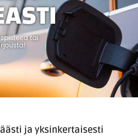
EASTI
pisteitä tai
rjousta!
ästi ja yksinkertaisesti