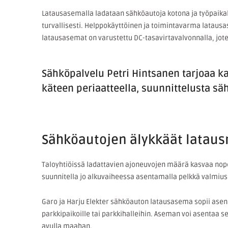
Latausasemalla ladataan sähköautoja kotona ja työpaikalla
turvallisesti. Helppokäyttöinen ja toimintavarma latausa
latausasemat on varustettu DC-tasavirtavalvonnalla, joten
Sähköpalvelu Petri Hintsanen tarjoaa k
käteen periaatteella, suunnittelusta säh
Sähköautojen älykkäät latausr
Taloyhtiöissä ladattavien ajoneuvojen määrä kasvaa nope
suunnitella jo alkuvaiheessa asentamalla pelkkä valmius. 
Garo ja Harju Elekter sähköauton latausasema sopii asenn
parkkipaikoille tai parkkihalleihin. Aseman voi asentaa s
avulla maahan.