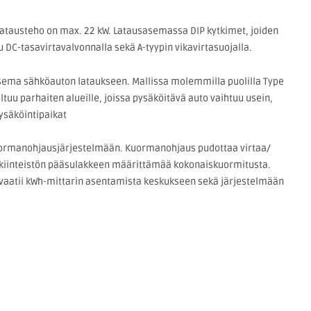
 latausteho on max. 22 kW. Latausasemassa DIP kytkimet, joiden
 DC-tasavirtavalvonnalla sekä A-tyypin vikavirtasuojalla.
asema sähköauton lataukseen. Mallissa molemmilla puolilla Type
tuu parhaiten alueille, joissa pysäköitävä auto vaihtuu usein,
pysäköintipaikat
uormanohjausjärjestelmään. Kuormanohjaus pudottaa virtaa/
y kiinteistön pääsulakkeen määrittämää kokonaiskuormitusta.
atii kWh-mittarin asentamista keskukseen sekä järjestelmään