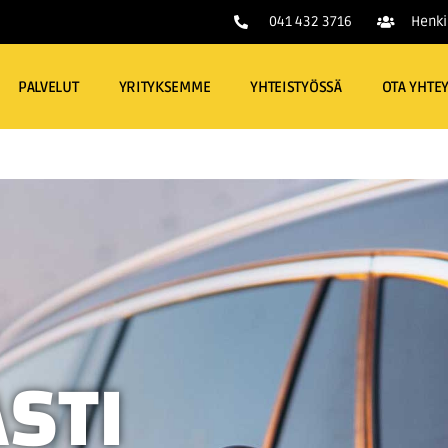
041 432 3716
Henki
PALVELUT
YRITYKSEMME
YHTEISTYÖSSÄ
OTA YHTEY
STI