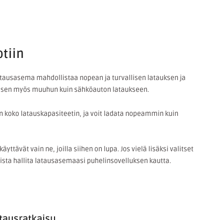
tiin
Latausasema mahdollistaa nopean ja turvallisen latauksen ja
misen myös muuhun kuin sähköauton lataukseen.
n koko latauskapasiteetin, ja voit ladata nopeammin kuin
ttävät vain ne, joilla siihen on lupa. Jos vielä lisäksi valitset
ista hallita latausasemaasi puhelinsovelluksen kautta.
atausratkaisu