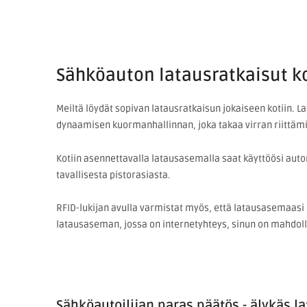
Sähköauton latausratkaisut ko
Meiltä löydät sopivan latausratkaisun jokaiseen kotiin. 
dynaamisen kuormanhallinnan, joka takaa virran riittä
Kotiin asennettavalla latausasemalla saat käyttöösi auto
tavallisesta pistorasiasta.
RFID-lukijan avulla varmistat myös, että latausasemaasi käy
latausaseman, jossa on internetyhteys, sinun on mahdoll
Sähköautoilijan paras päätös - älykäs l