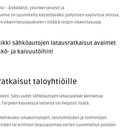
 – älykkäästi, yksinkertaisesti ja
sema on suunniteltu käytettäväksi pohjoisen vaativissa oloissa.
 vikavirtasuojaukseen riittää A-tyypin vikavirtasuoja.
aikki sähköautojen latausratkaisut avaimet
kö- ja kaivuutöihin!
atkaisut taloyhtiöille
asti. Siksi uudet sähköautojen latauspaikat kannattaa
Tarpeen kasvaessa laitteita voi helposti lisätä.
ettavaksi omakotitalojen, talonyhtiöiden ja toimistojen
einään tai erillisen latausasemaa varten suunnitellun pylvään