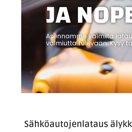
JA NOP
Asennamme valmiita lataus
valmiutta tulevaan. Kysy ta
Sähköautojenlataus älykkä