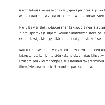
Garon latausasemassa on yksi tyypin 2 pistorasia, jonka
avulla lataustehoa voidaan rajoittaa. Asema on varustettu
Harju Elekter ElektrA-tuotesarjan kaksipuoleinen lataus
2 latauspistoke ja supersukollinen lämmityspistoke. Sovel
esimerkiksi julkiset pysäköintihallit tai yhteiskäyttöiset 
Kaikki latausasemat ovat yhteensopivia dynaamiseen k
lataustehoa, kun kiinteistön kokonaiskuormitus lähesty
Dynaamisen kuormanohjausjärjestelmän rakentaminen va
liitettävien asemien ketjuttamista parikaapelilla.