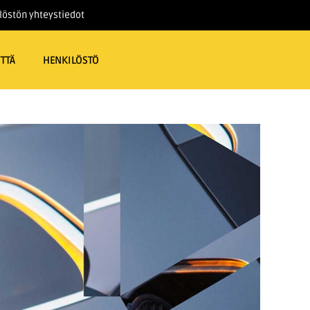
löstön yhteystiedot
TTÄ
HENKILÖSTÖ